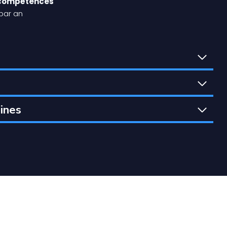
compétences
 par an
ines