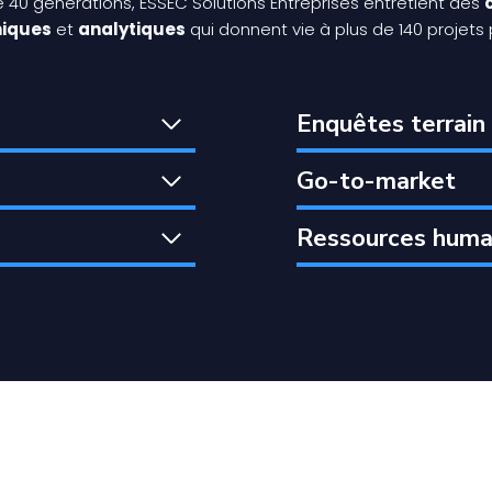
e 40 générations, ESSEC Solutions Entreprises entretient des
niques
et
analytiques
qui donnent vie à plus de 140 projets
Enquêtes terrain
Go-to-market
Ressources huma