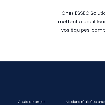
Chez ESSEC Solutio
mettent à profit leu
vos équipes, comp
Chefs de projet
Missions réalisées ch